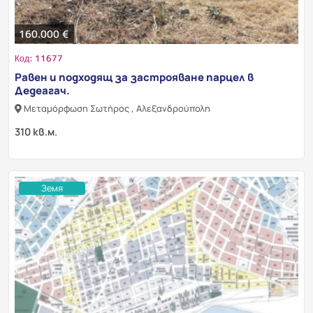
160.000 €
Код: 11677
Равен и подходящ за застрояване парцел в
Дедеагач.
Μεταμόρφωση Σωτήρος , Αλεξανδρούπολη
310 кв.м.
Земя