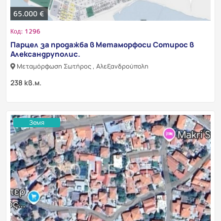
65.000 €
Код: 1296
Парцел за продажба в Метаморфоси Сотирос в
Александруполис.
Μεταμόρφωση Σωτήρος , Αλεξανδρούπολη
238 кв.м.
Земя