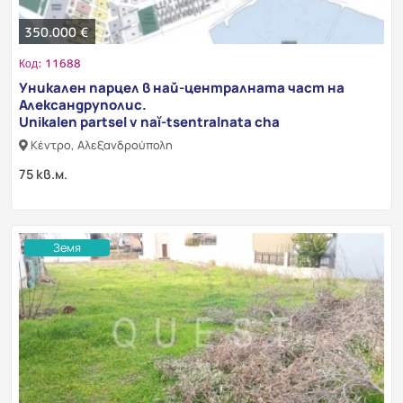
350.000 €
Код: 11688
Уникален парцел в най-централната част на
Александруполис.
Unikalen partsel v naĭ-tsentralnata cha
Κέντρο, Αλεξανδρούπολη
75 кв.м.
Земя