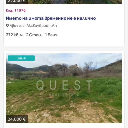
22.000 €
Код: 11976
Името на имота временно не е налично
Άβαντας, Αλεξανδρούπολη
372 кв.м.
2 Стаи.
1 Баня
Земя
24.000 €