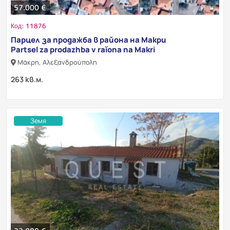
57.000 €
Код: 11876
Парцел за продажба в района на Макри
Partsel za prodazhba v raĭona na Makri
Μάκρη, Αλεξανδρούπολη
263 кв.м.
Земя