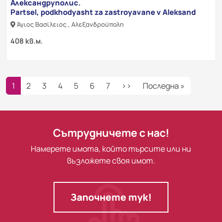
Александруполис.
Partsel, podkhodyasht za zastroyavane v Aleksand
Άγιος Βασίλειος , Αλεξανδρούπολη
408 кв.м.
Pagination
Next page
Last page
1
2
3
4
5
6
7
››
Последна »
Сътрудничете с нас!
Намерете имота, който търсите или ни
възложете своя имот.
Започнете тук!