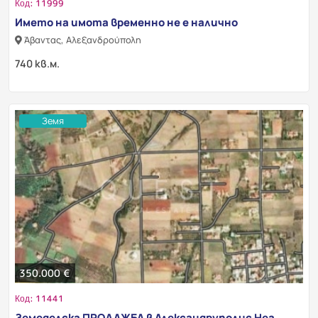
Код: 11999
Името на имота временно не е налично
Άβαντας, Αλεξανδρούπολη
740 кв.м.
Земя
350.000 €
Код: 11441
Земеделска ПРОДАЖБА в Александруполис Неа