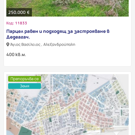
250.000 €
Код: 11833
Парцел равен и подходящ за застрояване в
Дедеагач.
Άγιος Βασίλειος , Αλεξανδρούπολη
400 кв.м.
Препоръчва се
Земя