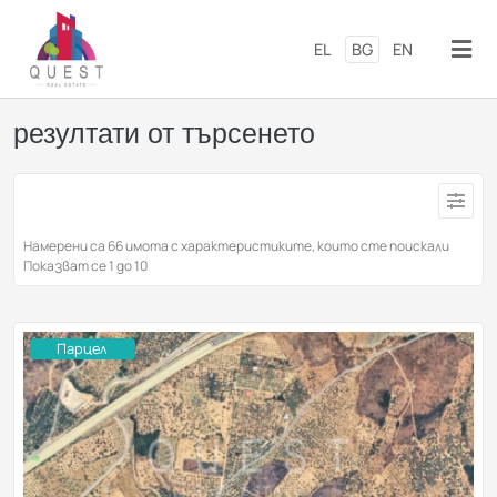
Премини към основното съд
EL
BG
EN
резултати от търсенето
Намерени са 66 имота с характеристиките, които сте поискали
Показват се 1 до 10
Парцел