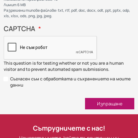
Лимит 6 MB
Разрешени типове файлове: txt, rtf, pdf, doc, docx, odt, ppt, pptx, odp,
xls, xlsx, ods, png, jpg, jpeg.
CAPTCHA
This question is for testing whether or not you are a human
visitor and to prevent automated spam submissions.
Съгласен съм с обработката и съхранението на моите
Съгласен съм с обработката и съхранението на моите данн
данни
Изпращане
Сътрудничете с нас!
Намерете имота, който търсите или ни