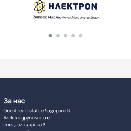
За нас
Quest real estate е базирана в
Александруполис и е
специализирана в