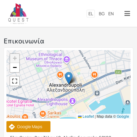
Παράκαμψη προς το κυρίως π
EL
BG
EN
Επικοινωνία
+
−
Leaflet
|
Map data ©
Google
Google Maps