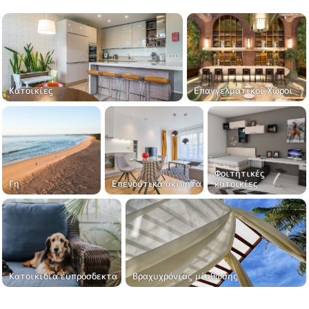
Κατοικίες
Επαγγελματικοί Χώροι
Φοιτητικές
Γη
Επενδυτικά ακίνητα
κατοικίες
Κατοικίδια ευπρόσδεκτα
Βραχυχρόνιας μίσθωσης