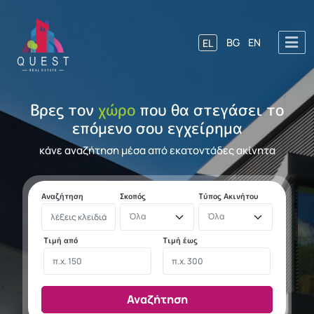
Παράκαμψη προς το κυρίως π
EL
BG
EN
Βρες τον
χώρο
που θα στεγάσει το
επόμενο σου εγχείρημα
κάνε αναζήτηση μέσα από εκατοντάδες ακίνητα
Αναζήτηση
Σκοπός
Τύπος Ακινήτου
Τιμή από
Τιμή έως
Αναζήτηση