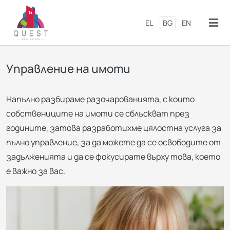
Премини към основното съд
EL
BG
EN
Управление на имоти
Напълно разбираме разочарованията, с които
собствениците на имоти се сблъскват през
годините, затова разработихме цялостна услуга за
пълно управление, за да можете да се освободите от
задълженията и да се фокусирате върху това, което
е важно за вас.