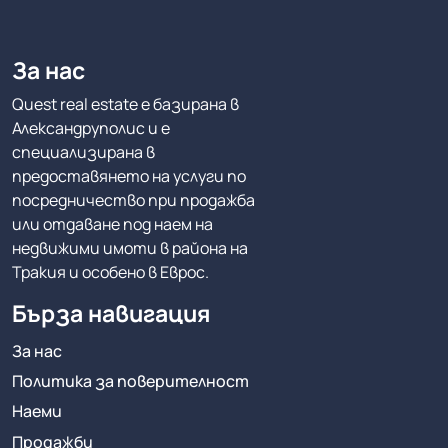
За нас
Quest real estate е базирана в
Александруполис и е
специализирана в
предоставянето на услуги по
посредничество при продажба
или отдаване под наем на
недвижими имоти в района на
Тракия и особено в Еврос.
Бърза навигация
За нас
Политика за поверителност
Наеми
Продажби