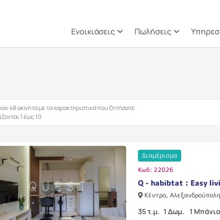
Παράκαμψη προς το κυρίως π
Ενοικιάσεις
Πωλήσεις
Υπηρεσ
αν 48 ακίνητα με τα χαρακτηριστικά που ζητήσατε
ζονται 1 έως 10
Διαμέρισμα
Κωδ: 22026
Q - habibtat : Easy liv
Κέντρο, Αλεξανδρούπολ
35 τ.μ.
1 Δωμ.
1 Μπάνι