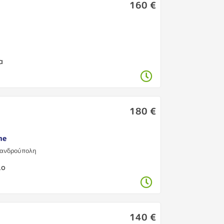
160 €
η
α
180 €
me
ξανδρούπολη
ιο
140 €