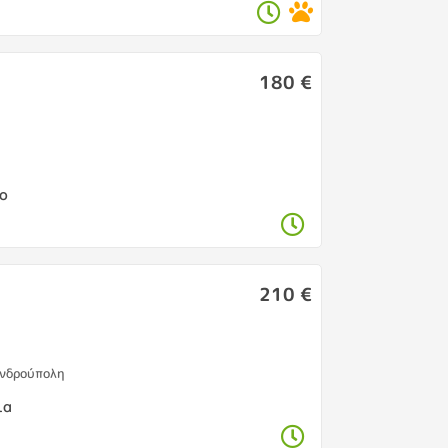
180 €
η
ιο
210 €
ανδρούπολη
ια