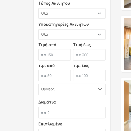
Τύπος Ακινήτου
Υποκατηγορίες Ακινήτων
Τιμή από
Τιμή έως
τ.μ. από
τ.μ. έως
Όροφος
Δωμάτια
Επιπλωμένο