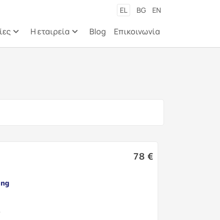
εριεχόμενο
EL
BG
EN
ίες
Η εταιρεία
Blog
Επικοινωνία
78 €
ing
η
ο