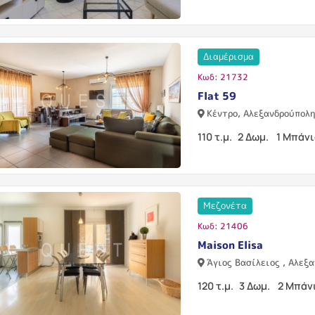
Διαμέρισμα
Κωδ: 21732
Flat 59
Κέντρο, Αλεξανδρούπολ
110 τ.μ.
2 Δωμ.
1 Μπάν
Μεζονέτα
Κωδ: 21406
Maison Elisa
Άγιος Βασίλειος , Αλεξ
120 τ.μ.
3 Δωμ.
2 Μπάν