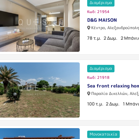
Διαμέρισμα
Κωδ: 21954
D&G MAISON
Κέντρο, Αλεξανδρούπολ
78 τ.μ.
2 Δωμ.
2 Μπάνι
Διαμέρισμα
Κωδ: 21918
Sea front relaxing ho
Παραλία Δικελλών, Αλε
100 τ.μ.
2 Δωμ.
1 Μπάν
Μονοκατοικία