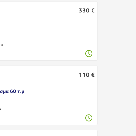
330 €
ιο
110 €
σμα 60 τ.μ
ο