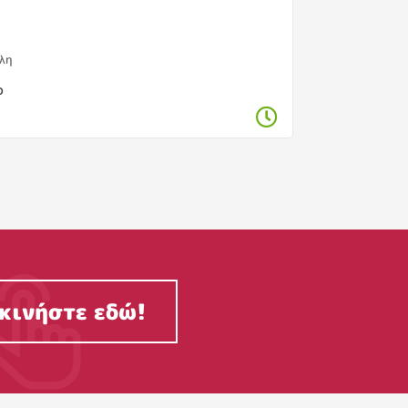
ολη
ο
κινήστε εδώ!