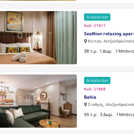
Διαμέρισμα
Κωδ: 21911
SeaNion relaxing apa
Κέντρο, Αλεξανδρούπολ
38 τ.μ.
1 Δωμ.
1 Μπάνι
Διαμέρισμα
Κωδ: 21868
Bahia
Σταθμός, Αλεξανδρούπο
95 τ.μ.
3 Δωμ.
1 Μπάνι