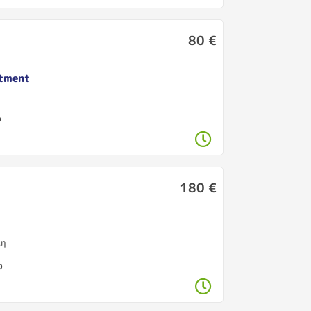
80 €
rtment
η
ο
180 €
λη
ο