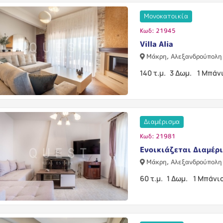
Μονοκατοικία
Κωδ: 21945
Villa Alia
Μάκρη, Αλεξανδρούπολη
140 τ.μ.
3 Δωμ.
1 Μπάν
Διαμέρισμα
Κωδ: 21981
Ενοικιάζεται Διαμέρι
Μάκρη, Αλεξανδρούπολη
60 τ.μ.
1 Δωμ.
1 Μπάνι