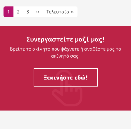
Σελιδοποίηση
Next page
Last page
1
2
3
››
Τελευταία »
Συνεργαστείτε μαζί μας!
Βρείτε το ακίνητο που ψάχνετε ή αναθέστε μας το
ακίνητό σας.
Ξεκινήστε εδώ!