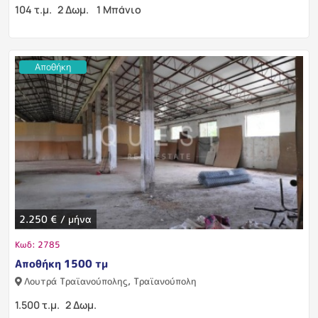
104 τ.μ.
2 Δωμ.
1 Μπάνιο
Αποθήκη
2.250 € / μήνα
Κωδ: 2785
Αποθήκη 1500 τμ
Λουτρά Τραϊανούπολης, Τραϊανούπολη
1.500 τ.μ.
2 Δωμ.