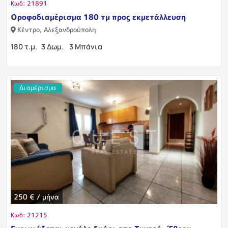
Κωδ: 21891
Οροφοδιαμέρισμα 180 τμ προς εκμετάλλευση
Κέντρο, Αλεξανδρούπολη
180 τ.μ.
3 Δωμ.
3 Μπάνια
Διαμέρισμα
250 € / μήνα
Κωδ: 21215