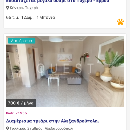
Ενοικιάζεται μεγάλο δυάρι στο Τυχερό -Έβρου
Κέντρο, Τυχερό
65 τ.μ.
1 Δωμ.
1 Μπάνιο
Διαμέρισμα
700 € / μήνα
Κωδ: 21956
Διαμέρισμα τριάρι στην Αλεξανδρούπολη.
Γαλλικός Σταθμός, Αλεξανδρούπολη