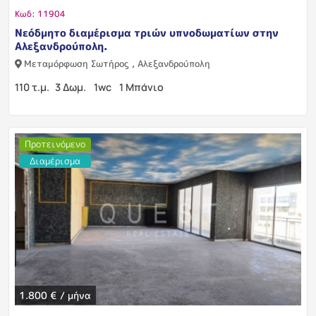
Κωδ: 11904
Νεόδμητο διαμέρισμα τριών υπνοδωματίων στην
Αλεξανδρούπολη.
Μεταμόρφωση Σωτήρος , Αλεξανδρούπολη
110 τ.μ.
3 Δωμ.
1wc
1 Μπάνιο
Προτεινόμενο
Διαμέρισμα
1.800 € / μήνα