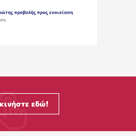
ρώτης προβολής προς ενοικίαση
ολη
κινήστε εδώ!