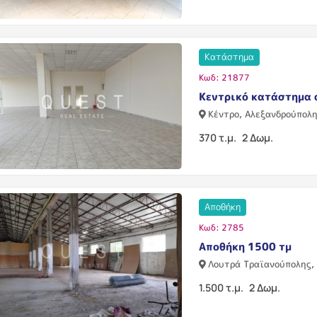
Κατάστημα
Κωδ: 21877
Κεντρικό κατάστημα 
Κέντρο, Αλεξανδρούπολ
370 τ.μ.
2 Δωμ.
Αποθήκη
Κωδ: 2785
Αποθήκη 1500 τμ
Λουτρά Τραϊανούπολης,
1.500 τ.μ.
2 Δωμ.