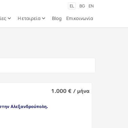
εριεχόμενο
EL
BG
EN
ίες
Η εταιρεία
Blog
Επικοινωνία
1.000 € / μήνα
στην Αλεξανδρούπολη.
η