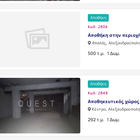
Αποθήκη
Κωδ: 2804
Αποθήκη στην περιοχ
Απαλός, Αλεξανδρούπολ
500 τ.μ.
1 Δωμ.
Αποθήκη
Κωδ: 2848
Αποθηκευτικός χώρος
Κέντρο, Αλεξανδρούπολ
292 τ.μ.
1 Δωμ.