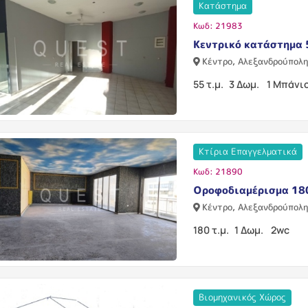
Κατάστημα
Κωδ: 21983
Κεντρικό κατάστημα 
Κέντρο, Αλεξανδρούπολ
55 τ.μ.
3 Δωμ.
1 Μπάνι
Κτίρια Επαγγελματικά
Κωδ: 21890
Οροφοδιαμέρισμα 180
Κέντρο, Αλεξανδρούπολ
180 τ.μ.
1 Δωμ.
2wc
Βιομηχανικός Χώρος