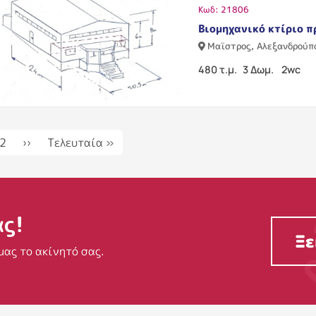
Κωδ: 21806
Βιομηχανικό κτίριο π
Μαϊστρος, Αλεξανδρούπ
480 τ.μ.
3 Δωμ.
2wc
ιδοποίηση
Next page
Last page
2
››
Τελευταία »
ας!
Ξε
μας το ακίνητό σας.