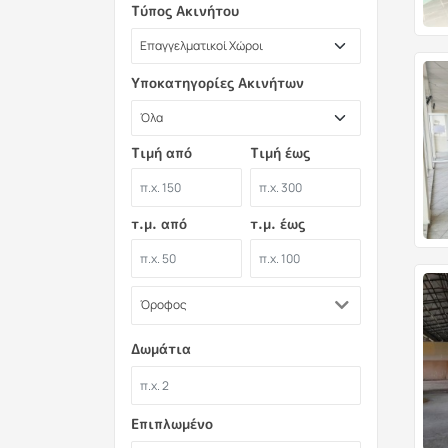
Τύπος Ακινήτου
Υποκατηγορίες Ακινήτων
Τιμή από
Τιμή έως
τ.μ. από
τ.μ. έως
Όροφος
Δωμάτια
Επιπλωμένο