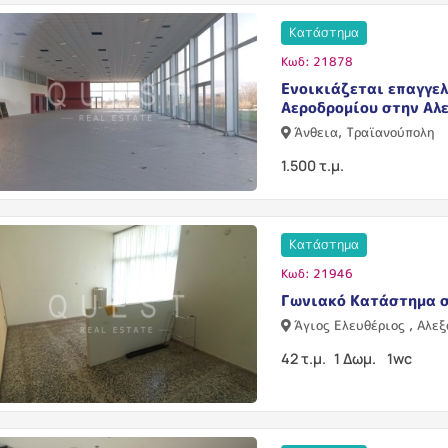
Κατάστημα
Κωδ: 21878
Ενοικιάζεται επαγγελ
Αεροδρομίου στην Αλ
Άνθεια, Τραϊανούπολη
1.500 τ.μ.
Κατάστημα
Κωδ: 21946
Γωνιακό Κατάστημα σ
Άγιος Ελευθέριος , Αλε
42 τ.μ.
1 Δωμ.
1wc